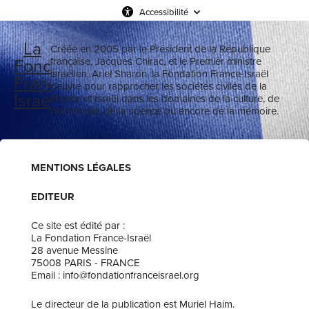
Accessibilité
La
Créée en 2005 par le Président de la République
Fondation
française, Jacques Chirac, et le Premier ministre
israélien, Ariel Sharon, la Fondation France-Israël
France-
oeuvre pour rapprocher les sociétés civiles de la
Israël
France et Israël dans les domaines de la culture, de
l'économie, de la science ou encore de la mémoire.
MENTIONS LÉGALES
EDITEUR
Ce site est édité par :
La Fondation France-Israël
28 avenue Messine
75008 PARIS - FRANCE
Email : info@fondationfranceisrael.org
Le directeur de la publication est ​Muriel Haim.